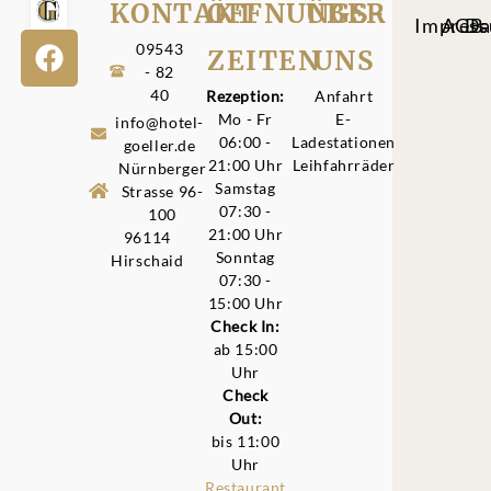
KONTAKT
ÖFFNUNGS­
ÜBER
Impres
AGB
Da
09543
ZEITEN
UNS
- 82
40
Rezeption:
Anfahrt
Mo - Fr
E-
info@hotel-
06:00 -
Ladestationen
goeller.de
21:00 Uhr
Leihfahrräder
Nürnberger
Samstag
Strasse 96-
07:30 -
100
21:00 Uhr
96114
Sonntag
Hirschaid
07:30 -
15:00 Uhr
Check In:
ab 15:00
Uhr
Check
Out:
bis 11:00
Uhr
Restaurant