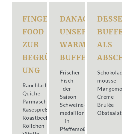
FINGER­
DANACH
DESSERT
FOOD
UNSER
BUFFET
ZUR
WARMES
ALS
BEGRÜSS­ U
BUFFET
ABSCHL
NG
Frischer
Schokoladen­
Fisch
mousse
Rauchlachs
der
Mangomousse
Quiche
Saison
Creme
Parmaschinken
Schweine­
Brulée
Käsespieße
medaillons
Obstsalat
Roastbeef
in
Röllchen
Pfeffersoße
Vitello