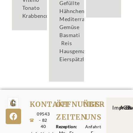
Gefüllte
Tonato
Hähnchenbrüste
Krabbencocktail
Mediterranes
Gemüse
Basmati
Reis
Hausgemachte
Eierspätzle
KONTAKT
ÖFFNUNGS­
ÜBER
Impres
AGB
Da
09543
ZEITEN
UNS
- 82
40
Rezeption:
Anfahrt
Mo - Fr
E-