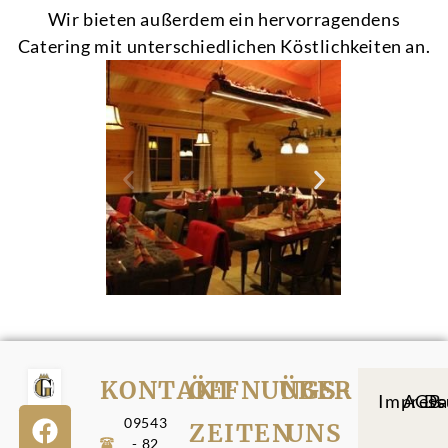
Wir bieten außerdem ein hervorragendens
Catering mit unterschiedlichen Köstlichkeiten an.
KONTAKT
ÖFFNUNGS­
ÜBER
Impres
AGB
Da
09543
ZEITEN
UNS
- 82